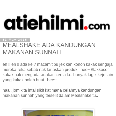
31 May 2015
MEALSHAKE ADA KANDUNGAN
MAKANAN SUNNAH
eh !! eh !! ada ke ? macam tipu jek kan konon kakak sengaja
mereka-reka sebab nak lariaskan produk.. hee~ #takkoser
kakak nak mengada-adakan cerita la.. banyak lagik keje lain
yang kakak boleh buat.. hee~
haa.. jom kita intai sikit kat mana celahnya kandungan
makanan sunnah yang terselit dalam Mealshake tu..