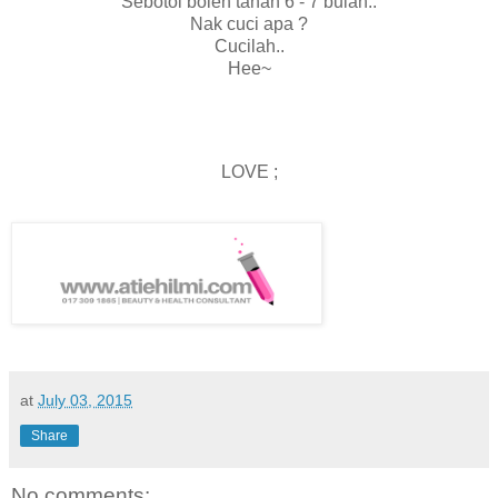
Sebotol boleh tahan 6 - 7 bulan..
Nak cuci apa ?
Cucilah..
Hee~
LOVE ;
at
July 03, 2015
Share
No comments: