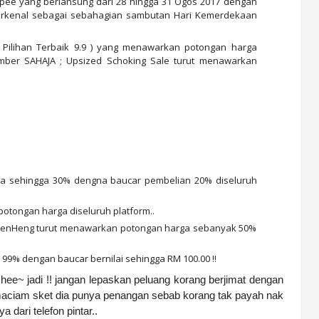
ee yang berlansung dari 28 hingga 31 Ogos 2017 dengan
erkenal sebagai sebahagian sambutan Hari Kemerdekaan
( Pilihan Terbaik 9.9 ) yang menawarkan potongan harga
ember SAHAJA ; Upsized Schoking Sale turut menawarkan
ga sehingga 30% dengna baucar pembelian 20% diseluruh
otongan harga diseluruh platform..
u SenHeng turut menawarkan potongan harga sebanyak 50%
9% dengan baucar bernilai sehingga RM 100.00 !!
ee~ jadi !! jangan lepaskan peluang korang berjimat dengan
ain maciam sket dia punya penangan sebab korang tak payah nak
 dari telefon pintar..