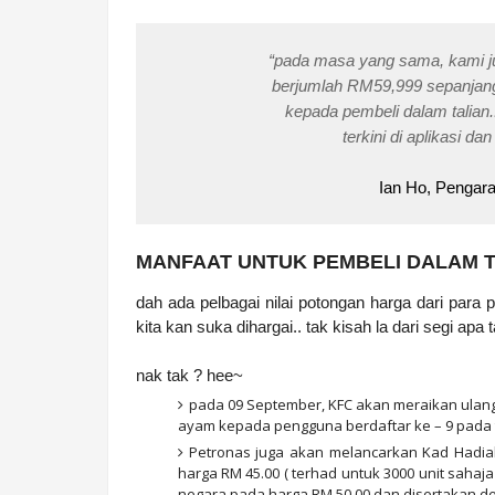
“pada masa yang sama, kami 
berjumlah RM59,999 sepanjan
kepada pembeli dalam talia
terkini di aplikasi d
Ian Ho, Pengar
MANFAAT UNTUK PEMBELI DALAM T
dah ada pelbagai nilai potongan harga dari para 
kita kan suka dihargai.. tak kisah la dari segi ap
nak tak ? hee~
pada 09 September, KFC akan meraikan ulan
ayam kepada pengguna berdaftar ke – 9 pada ta
Petronas juga akan melancarkan Kad Hadiah
harga RM 45.00 ( terhad untuk 3000 unit sahaja )
negara pada harga RM 50.00 dan disertakan de