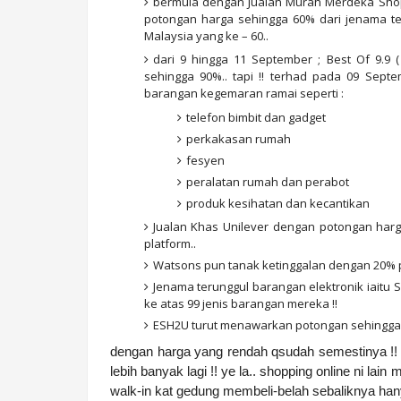
bermula dengan Jualan Murah Merdeka Shop
potongan harga sehingga 60% dari jenama t
Malaysia yang ke – 60..
dari 9 hingga 11 September ; Best Of 9.9 
sehingga 90%.. tapi !! terhad pada 09 Sept
barangan kegemaran ramai seperti :
telefon bimbit dan gadget
perkakasan rumah
fesyen
peralatan rumah dan perabot
produk kesihatan dan kecantikan
Jualan Khas Unilever dengan potongan har
platform..
Watsons pun tanak ketinggalan dengan 20% p
Jenama terunggul barangan elektronik iait
ke atas 99 jenis barangan mereka !!
ESH2U turut menawarkan potongan sehingga 9
dengan harga yang rendah qsudah semestinya !! h
lebih banyak lagi !! ye la.. shopping online ni l
walk-in kat gedung membeli-belah sebaliknya hanya