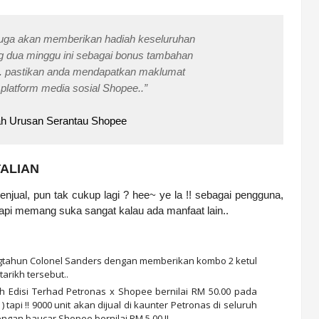
juga akan memberikan hadiah
keseluruhan
g dua minggu ini sebagai bonus tambahan
n.. pastikan anda mendapatkan maklumat
an platform media sosial Shopee..”
ah Urusan Serantau Shopee
ALIAN
penjual, pun tak cukup lagi ? hee~ ye la !! sebagai pengguna,
a tapi memang suka sangat kalau ada manfaat lain..
gtahun Colonel Sanders dengan memberikan kombo 2 ketul
rikh tersebut..
 Edisi Terhad Petronas x Shopee bernilai RM 50.00 pada
 tapi !! 9000 unit akan dijual di kaunter Petronas di seluruh
ngan baucar Shopee bernilai RM 5.00 !!