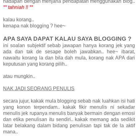
hadapan dengan menjana pendapatan menggunakan blog..
** tahniah !! **
kalau korang..
kenapa nak blogging ? hee~
APA SAYA DAPAT KALAU SAYA BLOGGING ?
ini soalan subjektif sebab jawapan hanya korang jek yang
ada dan tak de sesape boleh jawabkan.. hee~ ibarat,
nawaitu korang la dan bila dah mula, korang nak APA dari
keputusan yang korang pilih..
atau mungkin..
NAK JADI SEORANG PENULIS
secara jujur, kakak mula blogging sebab nak luahkan isi hati
yang konon terpendam.. kakak fikir menulis ni sekadar
menulis jek rupanya menulis banyak bermain dengan emosi
dan etika penulisan itu sendiri.. kakak memang ada sedikit
latar belakang dalam bidang penulisan tapi tak de la aktif
mana..