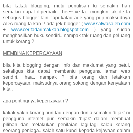
bila kakak blogging, mutu penulisan tu semakin hari
semakin dapat diperbaiki.. hee~ ye la.. mungkin tak de la
sebagus blogger lain, tapi kalau ade yang puji maksudnya
ADA ruang la kan ? ada jek blogger (
www.salwasaleh.com
+
www.ceritadarimakkah.blogspot.com
) yang sudah
menghasilkan buku sendiri.. nampak tak ruang dan peluang
untuk korang ?
MEMBINA KEPERCAYAAN
bila kita blogging dengan info dan maklumat yang betul,
sekaligus kita dapat membantu pengguna laman web
sendiri.. haa.. nampak ? bila orang dah letakkan
kepercayaan, maksudnya orang sokong dengan kenyataan
kita..
apa pentingnya kepercayaan ?
kakak yakin korang pun tau dengan dunia semakin 'bijak' ni
pengguna internet pun semakin 'bijak' dalam membuat
pilihan dan melakukan penilaian lagi-lagi kalau korang
seorang peniaga.. salah satu kunci kepada kejayaan dalam