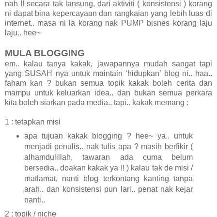
nah !! secara tak lansung, dari aktiviti ( konsistensi ) korang
ni dapat bina kepercayaan dan rangkaian yang lebih luas di
internet.. masa ni la korang nak PUMP bisnes korang laju
laju.. hee~
MULA BLOGGING
em.. kalau tanya kakak, jawapannya mudah sangat tapi
yang SUSAH nya untuk maintain ‘hidupkan’ blog ni.. haa..
faham kan ? bukan semua topik kakak boleh cerita dan
mampu untuk keluarkan idea.. dan bukan semua perkara
kita boleh siarkan pada media.. tapi.. kakak memang :
1 : tetapkan misi
apa tujuan kakak blogging ? hee~ ya.. untuk
menjadi penulis.. nak tulis apa ? masih berfikir (
alhamdulillah, tawaran ada cuma belum
bersedia.. doakan kakak ya !! ) kalau tak de misi /
matlamat, nanti blog terkontang kanting tanpa
arah.. dan konsistensi pun lari.. penat nak kejar
nanti..
2 : topik / niche