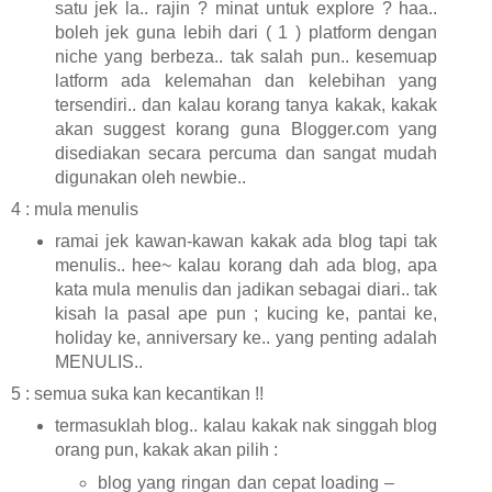
satu jek la.. rajin ? minat untuk explore ? haa..
boleh jek guna lebih dari ( 1 ) platform dengan
niche yang berbeza.. tak salah pun.. kesemuap
latform ada kelemahan dan kelebihan yang
tersendiri.. dan kalau korang tanya kakak, kakak
akan suggest korang guna Blogger.com yang
disediakan secara percuma dan sangat mudah
digunakan oleh newbie..
4 : mula menulis
ramai jek kawan-kawan kakak ada blog tapi tak
menulis.. hee~ kalau korang dah ada blog, apa
kata mula menulis dan jadikan sebagai diari.. tak
kisah la pasal ape pun ; kucing ke, pantai ke,
holiday ke, anniversary ke.. yang penting adalah
MENULIS..
5 : semua suka kan kecantikan !!
termasuklah blog.. kalau kakak nak singgah blog
orang pun, kakak akan pilih :
blog yang ringan dan cepat loading –