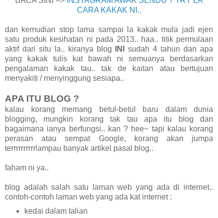
BACA SINI -->
INSTAGRAM AWAK SENDU ? TRY LA
CARA KAKAK NI..
dan kemudian stop lama sampai la kakak mula jadi ejen
satu produk kesihatan ni pada 2013.. haa.. titik permulaan
aktif dari situ la.. kiranya blog
INI
sudah 4 tahun dan apa
yang kakak tulis kat bawah ni semuanya berdasarkan
pengalaman kakak tau.. tak de kaitan atau bertujuan
menyakiti / menyinggung sesiapa..
APA ITU BLOG ?
kalau korang memang betul-betul baru dalam dunia
blogging, mungkin korang tak tau apa itu blog dan
bagaimana ianya berfungsi.. kan ? hee~ tapi kalau korang
perasan atau sempat Google, korang akan jumpa
terrrrrrrrrrlampau banyak artikel pasal blog..
faham ni ya..
blog adalah salah satu laman web yang ada di internet..
contoh-contoh laman web yang ada kat internet :
kedai dalam talian