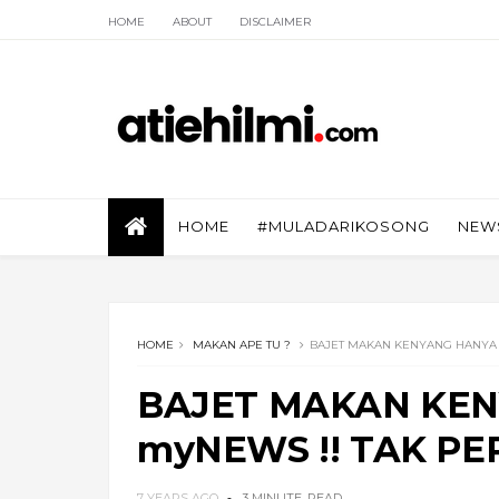
HOME
ABOUT
DISCLAIMER
HOME
#MULADARIKOSONG
NEW
HOME
MAKAN APE TU ?
BAJET MAKAN KENYANG HANYA R
BAJET MAKAN KENY
myNEWS !! TAK PE
7 YEARS AGO
3 MINUTE
READ