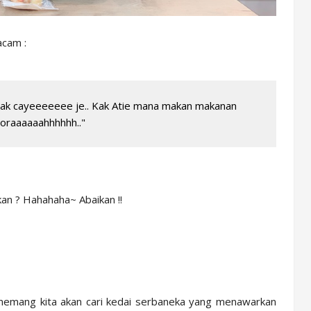
acam :
 tak cayeeeeeee je.. Kak Atie mana makan makanan
raaaaaahhhhhh.."
an ? Hahahaha~ Abaikan !!
 memang kita akan cari kedai serbaneka yang menawarkan