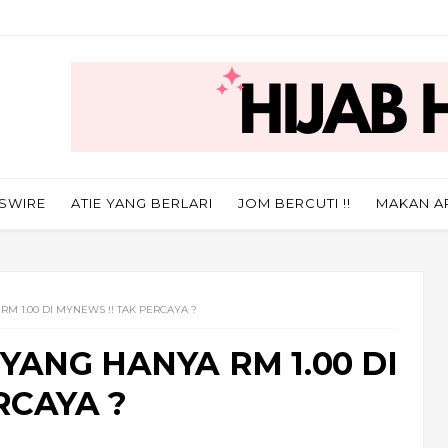
SWIRE
ATIE YANG BERLARI
JOM BERCUTI !!
MAKAN A
M 1.00 DI MYNEWS !! TAK PERCAYA ?
ANG HANYA RM 1.00 DI
RCAYA ?