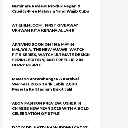
Numinara Review: Produk Vegan &
Cruelty-Free Malaysia Yang Wajib Cuba
ATIEHILMI.COM ; FIRST GIVEAWAY
UKHWAH KITA KERANA ALLAH !!
ARRIVING SOON ON 19th MAY IN
MALAYSIA, THE NEW HUAWEI WATCH
FIT 5 SERIES, WATCH ULTIMATE DESIGN
SPRING EDITION, AND FREECLIP 2 IN
BERRY PURPLE
Maraton Antarabangsa & Karnival
Wellness 2026 Tarik Lebih 2,800
Peserta Ke Stadium Bukit Jalil
AEON FASHION PREVIEW: USHER IN
CHINESE NEW YEAR 2025 WITH A BOLD
CELEBRATION OF STYLE
DATO' DR. NAZRI KHAN (DDNK) CATAT