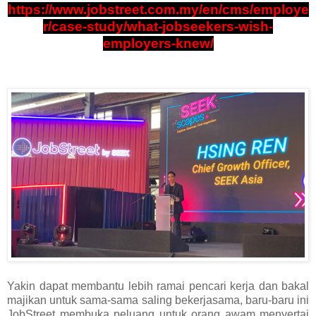
https://www.jobstreet.com.my/en/cms/employe
r/case-study/what-jobseekers-wish-
employers-knew/
Yakin dapat membantu lebih ramai pencari kerja dan bakal
majikan untuk sama-sama saling bekerjasama, baru-baru ini
JobStreet membuka peluang untuk orang awam menyertai