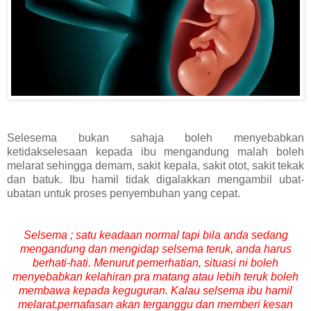
Selesema bukan sahaja boleh menyebabkan
ketidakselesaan kepada ibu mengandung malah boleh
melarat sehingga demam, sakit kepala, sakit otot, sakit tekak
dan batuk. Ibu hamil tidak digalakkan mengambil ubat-
ubatan untuk proses penyembuhan yang cepat.
Selsema ; satu keadaan normal tapi bila anda sedang
mengandung dan mengidap selsema teruk, anda harus
berhati-hati. Menurut pemerhatian, situasi ni boleh
menyebabkan kelahiran pra matang atau lebih teruk boleh
membawa kepada keguguran. Kalau selsema ibu hamil
melarat,pernafasan akan terganggu dan memberi kesan