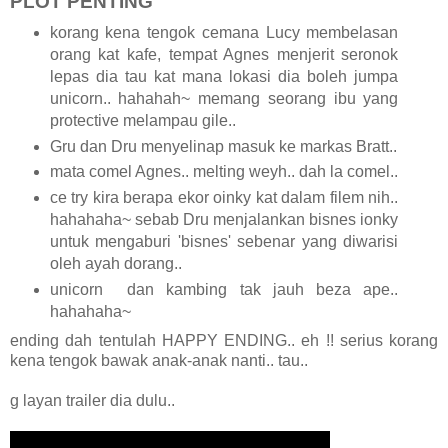
PLOT PENTING
korang kena tengok cemana Lucy membelasan
orang kat kafe, tempat Agnes menjerit seronok
lepas dia tau kat mana lokasi dia boleh jumpa
unicorn.. hahahah~ memang seorang ibu yang
protective melampau gile..
Gru dan Dru menyelinap masuk ke markas Bratt..
mata comel Agnes.. melting weyh.. dah la comel..
ce try kira berapa ekor oinky kat dalam filem nih..
hahahaha~ sebab Dru menjalankan bisnes ionky
untuk mengaburi 'bisnes' sebenar yang diwarisi
oleh ayah dorang..
unicorn dan kambing tak jauh beza ape..
hahahaha~
ending dah tentulah HAPPY ENDING.. eh !! serius korang
kena tengok bawak anak-anak nanti.. tau..
g layan trailer dia dulu..