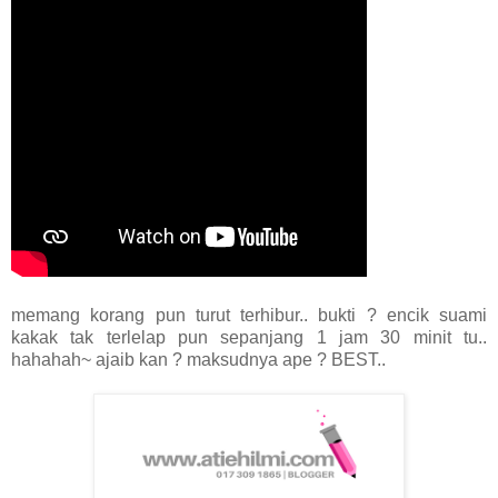
memang korang pun turut terhibur.. bukti ? encik suami
kakak tak terlelap pun sepanjang 1 jam 30 minit tu..
hahahah~ ajaib kan ? maksudnya ape ? BEST..