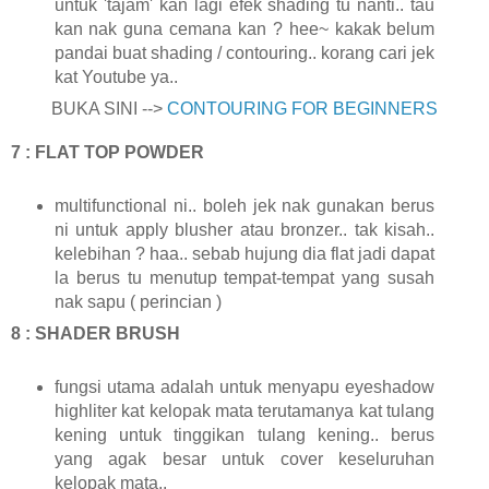
untuk 'tajam' kan lagi efek shading tu nanti.. tau
kan nak guna cemana kan ? hee~ kakak belum
pandai buat shading / contouring.. korang cari jek
kat Youtube ya..
BUKA SINI -->
CONTOURING FOR BEGINNERS
7 : FLAT TOP POWDER
multifunctional ni.. boleh jek nak gunakan berus
ni untuk apply blusher atau bronzer.. tak kisah..
kelebihan ? haa.. sebab hujung dia flat jadi dapat
la berus tu menutup tempat-tempat yang susah
nak sapu ( perincian )
8 : SHADER BRUSH
fungsi utama adalah untuk menyapu eyeshadow
highliter kat kelopak mata terutamanya kat tulang
kening untuk tinggikan tulang kening.. berus
yang agak besar untuk cover keseluruhan
kelopak mata..