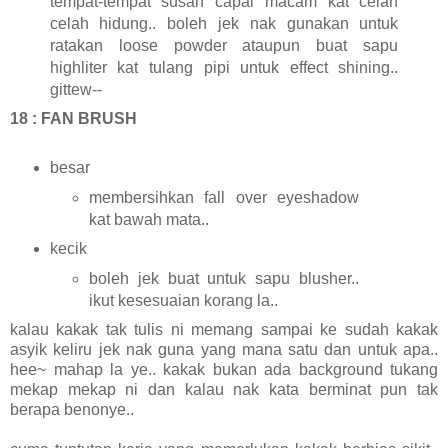
tempat-tempat susah capai macam kat celah
celah hidung.. boleh jek nak gunakan untuk
ratakan loose powder ataupun buat sapu
highliter kat tulang pipi untuk effect shining..
gittew--
18 : FAN BRUSH
besar
membersihkan fall over eyeshadow
kat bawah mata..
kecik
boleh jek buat untuk sapu blusher..
ikut kesesuaian korang la..
kalau kakak tak tulis ni memang sampai ke sudah kakak
asyik keliru jek nak guna yang mana satu dan untuk apa..
hee~ mahap la ye.. kakak bukan ada background tukang
mekap mekap ni dan kalau nak kata berminat pun tak
berapa benonye..