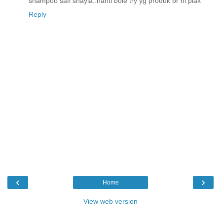
shampoo safi shayla..nanti bole try yg produk br ni plak
Reply
‹
›
Home
View web version