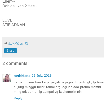
Ehem--
Dah gaji kan ? Hee~
LOVE ;
ATIE ADNAN
at
July 22, 2019
Share
2 comments:
norhidana
25 July, 2019
nk pergi time hari kerja payah la jugak tu jauh jgk, tp time
hujung minggu mesti ramai org lagi lah ada promo mcmni...
mmg tak pernah lg sampai yg kt shamelin nih
Reply