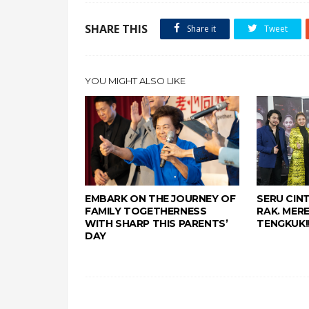
SHARE THIS
Share it
Tweet
YOU MIGHT ALSO LIKE
EMBARK ON THE JOURNEY OF
SERU CIN
FAMILY TOGETHERNESS
RAK. MER
WITH SHARP THIS PARENTS’
TENGKUK!
DAY