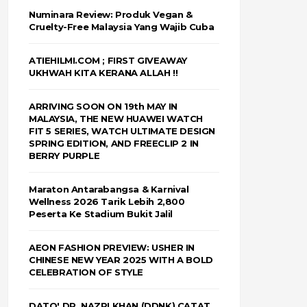
Numinara Review: Produk Vegan &
Cruelty-Free Malaysia Yang Wajib Cuba
ATIEHILMI.COM ; FIRST GIVEAWAY
UKHWAH KITA KERANA ALLAH !!
ARRIVING SOON ON 19th MAY IN
MALAYSIA, THE NEW HUAWEI WATCH
FIT 5 SERIES, WATCH ULTIMATE DESIGN
SPRING EDITION, AND FREECLIP 2 IN
BERRY PURPLE
Maraton Antarabangsa & Karnival
Wellness 2026 Tarik Lebih 2,800
Peserta Ke Stadium Bukit Jalil
AEON FASHION PREVIEW: USHER IN
CHINESE NEW YEAR 2025 WITH A BOLD
CELEBRATION OF STYLE
DATO' DR. NAZRI KHAN (DDNK) CATAT