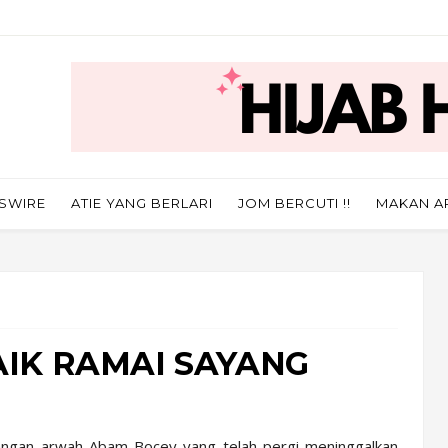
SWIRE
ATIE YANG BERLARI
JOM BERCUTI !!
MAKAN A
BAIK RAMAI SAYANG
ilangan arwah Abam Bocey yang telah pergi meninggalkan