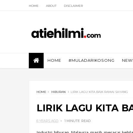
HOME
ABOUT
DISCLAIMER
HOME
#MULADARIKOSONG
NEW
HOME
HIBURAN
LIRIK LAGU KITA BAIK RAMAI SAYANG
LIRIK LAGU KITA 
6 YEARS AGO
1 MINUTE
READ
Industri hiburan Malaysia masih merasai keh