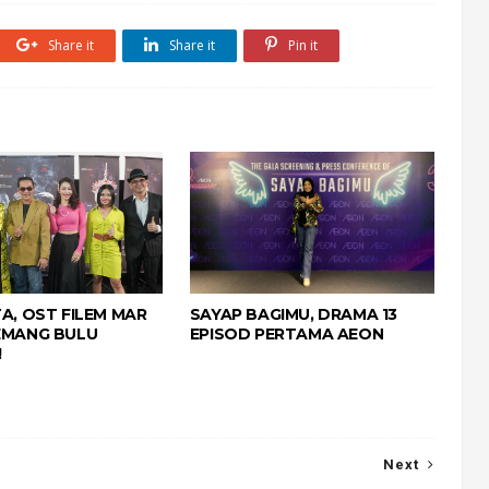
Share it
Share it
Pin it
TA, OST FILEM MAR
SAYAP BAGIMU, DRAMA 13
EMANG BULU
EPISOD PERTAMA AEON
!
Next