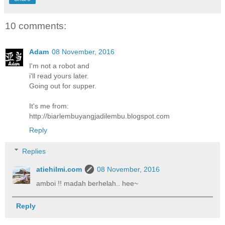
10 comments:
Adam
08 November, 2016
I'm not a robot and
i'll read yours later.
Going out for supper.
It's me from:
http://biarlembuyangjadilembu.blogspot.com
Reply
Replies
atiehilmi.com
08 November, 2016
amboi !! madah berhelah.. hee~
Reply