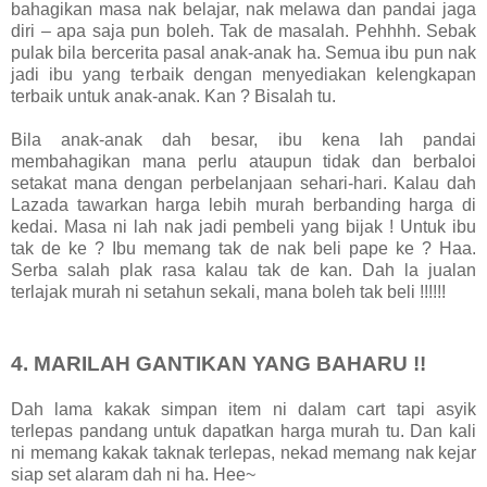
bahagikan masa nak belajar, nak melawa dan pandai jaga
diri – apa saja pun boleh. Tak de masalah. Pehhhh. Sebak
pulak bila bercerita pasal anak-anak ha. Semua ibu pun nak
jadi ibu yang terbaik dengan menyediakan kelengkapan
terbaik untuk anak-anak. Kan ? Bisalah tu.
Bila anak-anak dah besar, ibu kena lah pandai
membahagikan mana perlu ataupun tidak dan berbaloi
setakat mana dengan perbelanjaan sehari-hari. Kalau dah
Lazada tawarkan harga lebih murah berbanding harga di
kedai. Masa ni lah nak jadi pembeli yang bijak ! Untuk ibu
tak de ke ? Ibu memang tak de nak beli pape ke ? Haa.
Serba salah plak rasa kalau tak de kan. Dah la jualan
terlajak murah ni setahun sekali, mana boleh tak beli !!!!!!
4. MARILAH GANTIKAN YANG BAHARU !!
Dah lama kakak simpan item ni dalam cart tapi asyik
terlepas pandang untuk dapatkan harga murah tu. Dan kali
ni memang kakak taknak terlepas, nekad memang nak kejar
siap set alaram dah ni ha. Hee~