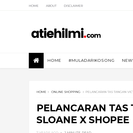
HOME
ABOUT
DISCLAIMER
HOME
#MULADARIKOSONG
NEW
HOME
ONLINE SHOPPING
PELANCARAN TAS TANGAN VIC
PELANCARAN TAS 
SLOANE X SHOPEE
7 YEARS AGO
2 MINUTE
READ