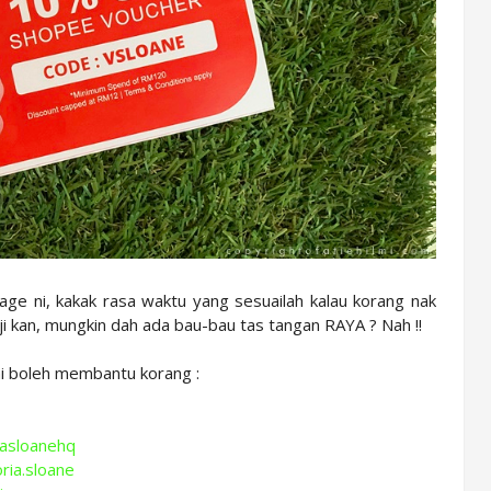
e ni, kakak rasa waktu yang sesuailah kalau korang nak
ji kan, mungkin dah ada bau-bau tas tangan RAYA ? Nah !!
ni boleh membantu korang :
iasloanehq
ria.sloane