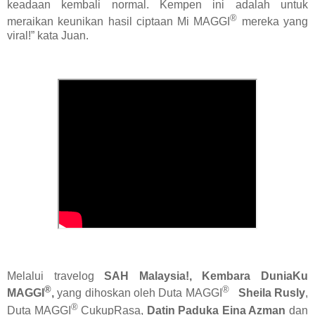
keadaan kembali normal. Kempen ini adalah untuk
®
meraikan keunikan hasil ciptaan Mi MAGGI
mereka yang
viral!” kata Juan.
Melalui travelog
SAH Malaysia!,
Kembara DuniaKu
®
®
MAGGI
,
yang dihoskan oleh Duta MAGGI
Sheila Rusly
,
®
Duta MAGGI
CukupRasa,
Datin Paduka Eina Azman
dan