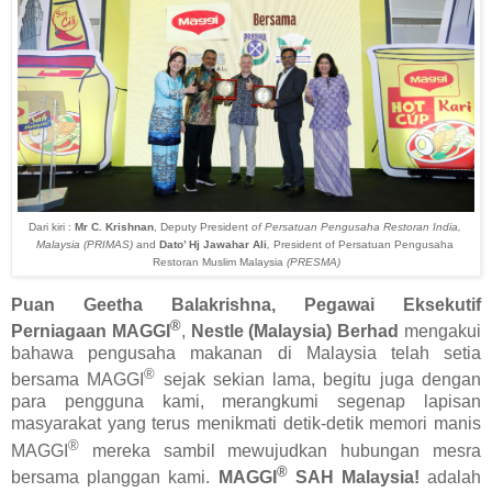
Dari kiri : 
Mr C. Krishnan
, Deputy President
 of Persatuan Pengusaha Restoran India, 
Malaysia (PRIMAS) 
and
Dato’ Hj Jawahar Ali
, 
President of Persatuan Pengusaha 
Restoran Muslim Malaysia 
(PRESMA)
Puan Geetha Balakrishna, Pegawai Eksekutif
®
Perniagaan MAGGI
,
Nestle (Malaysia) Berhad
mengakui
bahawa pengusaha makanan di Malaysia telah setia
®
bersama MAGGI
sejak sekian lama, begitu juga dengan
para pengguna kami, merangkumi segenap lapisan
masyarakat yang terus menikmati detik-detik memori manis
®
MAGGI
mereka sambil mewujudkan hubungan mesra
®
bersama planggan kami.
MAGGI
SAH Malaysia!
adalah