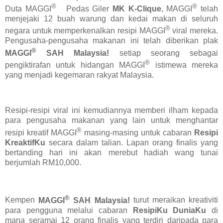
®
®
Duta MAGGI
Pedas Giler
MK K-Clique
, MAGGI
telah
menjejaki 12 buah warung dan kedai makan di seluruh
®
negara untuk memperkenalkan resipi MAGGI
viral mereka.
Pengusaha-pengusaha makanan ini telah diberikan plak
®
MAGGI
SAH Malaysia!
setiap seorang sebagai
®
pengiktirafan untuk hidangan MAGGI
istimewa mereka
yang menjadi kegemaran rakyat Malaysia.
Resipi-resipi viral ini kemudiannya memberi ilham kepada
para pengusaha makanan yang lain untuk menghantar
®
resipi kreatif MAGGI
masing-masing untuk cabaran
Resipi
KreaktifKu
secara dalam talian. Lapan orang finalis yang
bertanding hari ini akan merebut hadiah wang tunai
berjumlah RM10,000.
®
Kempen
MAGGI
SAH Malaysia!
turut meraikan kreativiti
para pengguna melalui cabaran
ResipiKu DuniaKu
di
mana seramai 12 orang finalis yang terdiri daripada para