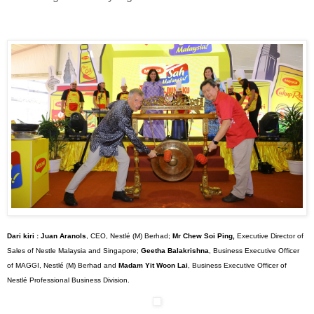
Dari kiri : Juan Aranols
, CEO, Nestlé (M) Berhad; 
Mr Chew Soi Ping,
 Executive Director of 
Sales of Nestle Malaysia and Singapore; 
Geetha Balakrishna
, Business Executive Officer 
of MAGGI, Nestlé (M) Berhad and 
Madam Yit Woon Lai
, Business Executive Officer of 
Nestlé Professional Business Division.