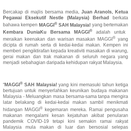
Bercakap di majlis bersama media,
Juan Aranols, Ketua
Pegawai Eksekutif Nestle (Malaysia) Berhad
berkata
®
bahawa kempen
MAGGI
SAH Malaysia!
yang bertemakan
®
Kembara
DuniaKu Bersama MAGGI
adalah untuk
®
meraikan keenakan dan warisan masakan MAGGI
yang
dicipta di rumah serta di kedai-kedai makan. Kempen ini
memberi pengiktirafan kepada kreativiti masakan di warung,
gerai makan dan trak makanan di seluruh negara yang
menjadi sebahagian daripada kehidupan rakyat Malaysia.
®
“
MAGGI
SAH Malaysia!
yang kini memasuki tahun ketiga
bertujuan untuk menyerlahkan keunikan budaya makanan
Malaysia - Meluangkan masa bersama-sama tanpa mengira
latar belakang di kedai-kedai makan sambil menikmati
®
hidangan
MAGGI
kegemaran mereka. Ramai pengusaha
makanan mengalami kesan kejatuhan akibat penularan
pandemik COVID-19 tetapi kini semakin ramai rakyat
Malaysia mula makan di luar dan bersosial selepas