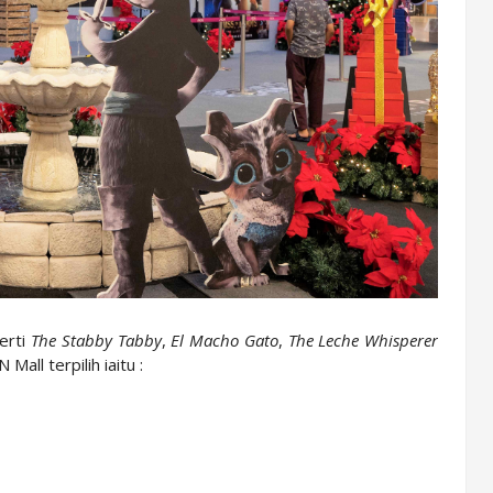
erti
The Stabby Tabby
,
El Macho Gato
,
The Leche Whisperer
ll terpilih iaitu :